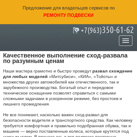
Предложение для владельцев сервисов по
РЕМОНТУ ПОДВЕСКИ
350-61-62
+7(963)
Развал схождение в Уфе
Качественное выполнение сход-развала
по разумным ценам
Наши мастера грамотно и быстро проведут
развал схождение
для любых моделей
«Митсубиси», «КИА», «Тойоты» и
множества других автомобилей как отечественного, так и
зарубежного производства. Богатый опыт и передовое
техническое оснащение позволят справиться с самыми
сложными задачами в ускоренном режиме, без простоев и
лишнего промедления.
Не все понимают, насколько важен сход-развал для
безопасности водителя и транспортного средства. Как человеку
требуется комфортная и правильно подобранная обувка, так и
машине — верно поставленные колеса, которые крутятся под
нужным углом. В процесс ось и вся подвеска постоянно