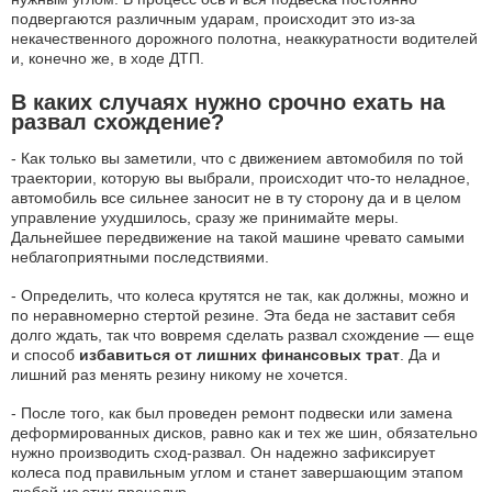
подвергаются различным ударам, происходит это из-за
некачественного дорожного полотна, неаккуратности водителей
и, конечно же, в ходе ДТП.
В каких случаях нужно срочно ехать на
развал схождение?
- Как только вы заметили, что с движением автомобиля по той
траектории, которую вы выбрали, происходит что-то неладное,
автомобиль все сильнее заносит не в ту сторону да и в целом
управление ухудшилось, сразу же принимайте меры.
Дальнейшее передвижение на такой машине чревато самыми
неблагоприятными последствиями.
- Определить, что колеса крутятся не так, как должны, можно и
по неравномерно стертой резине. Эта беда не заставит себя
долго ждать, так что вовремя сделать развал схождение — еще
и способ
избавиться от лишних финансовых трат
. Да и
лишний раз менять резину никому не хочется.
- После того, как был проведен ремонт подвески или замена
деформированных дисков, равно как и тех же шин, обязательно
нужно производить сход-развал. Он надежно зафиксирует
колеса под правильным углом и станет завершающим этапом